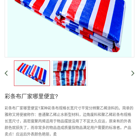
彩条布厂家哪里便宜?
彩条布厂家哪里便宜?某种彩条布规格长宽尺寸平常分辨聚乙稀涂料的。简单的
雅称又将使被称作：普通聚乙稀止水新型材料，边角废料和聚乙稀彩条布规格
长宽尺寸，高密度聚丙烯适用于物品摆放没用了不宜太久应运，原来有的外表
颜色就损失了，而非常多的物品造成质量指物品满足用户需要的标准者。产品
卖点！应运后外表颜色艳丽，柔