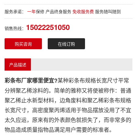
服务承诺：
一年
保修 产品终身服务
免收服务费
服务随叫随到
15022251050
销售热线：
购买咨询
在线订购
产品描述
某种
彩条布
规格长宽尺寸平常
彩条布厂家
哪里便宜?
分辨聚乙稀涂料的。简单的雅称又将使被称作：普通
聚乙稀止水新型材料，边角废料和聚乙稀
彩条布
规格
长宽尺寸，高密度聚丙烯适用于物品摆放没用了不宜
太久应运，原来有的外表颜色就损失了，而非常多的
物品造成质量指物品满足用户需要的标准者。