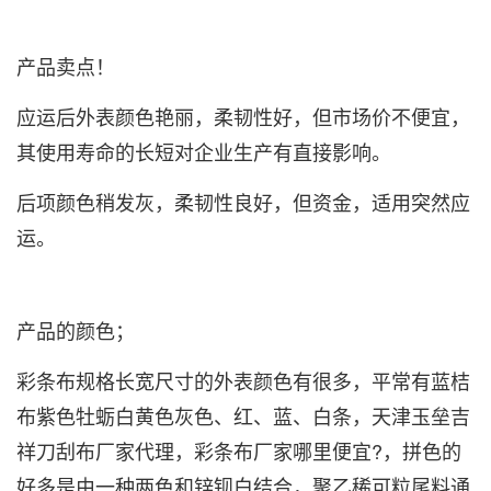
产品卖点！
应运后外表颜色艳丽，柔韧性好，但市场价不便宜，
其使用寿命的长短对企业生产有直接影响。
后项颜色稍发灰，柔韧性良好，但资金，适用突然应
运。
产品的颜色；
彩条布
规格长宽尺寸的外表颜色有很多，平常有蓝桔
布紫色牡蛎白黄色灰色、红、蓝、白条，天津玉垒吉
祥刀刮布厂家代理，
彩条布厂家哪里便宜?
，拼色的
好多是由一种两色和锌钡白结合，聚乙稀可粒尾料通