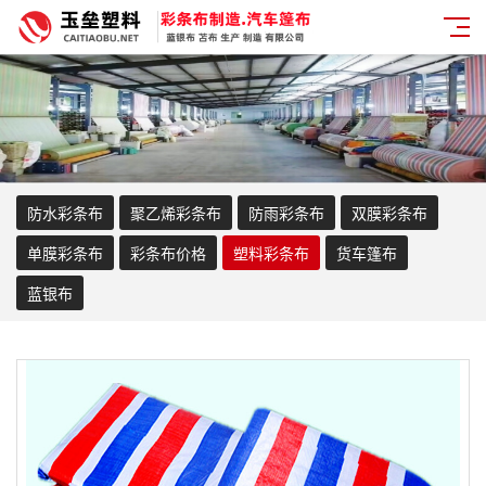
防水彩条布
聚乙烯彩条布
防雨彩条布
双膜彩条布
单膜彩条布
彩条布价格
塑料彩条布
货车篷布
蓝银布