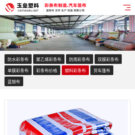
防水彩条布
聚乙烯彩条布
防雨彩条布
双膜彩条布
单膜彩条布
彩条布价格
塑料彩条布
货车篷布
蓝银布