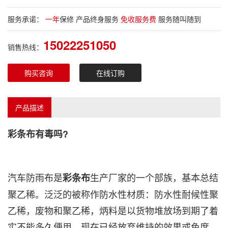
服务承诺：
一年
保修 产品终身服务
免收服务费
服务随叫随到
15022251050
销售热线：
购买咨询
在线订购
产品描述
彩条布
有毒吗?
汽车防雨布是
生产厂家的一个部族，基本总结
彩条布
聚乙稀。泛泛的被称作防水性材质：防水性耐候性聚
乙稀，废物和聚乙稀，炳料是以货物堆放场到期了着
实不能多久便用，现在已经放弃维持的效果或色度，