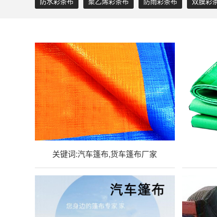
防水彩条布
聚乙烯彩条布
防雨彩条布
双膜彩
关键词:汽车篷布,货车篷布厂家