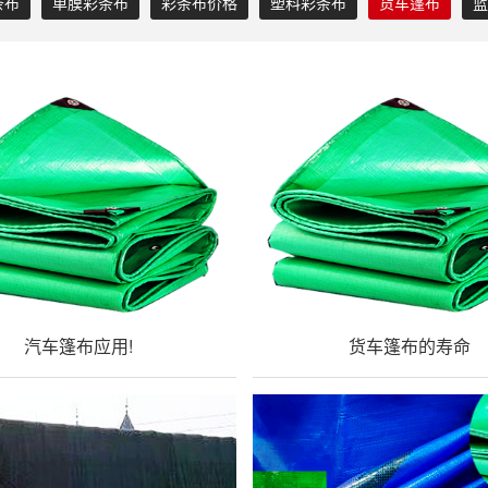
条布
单膜彩条布
彩条布价格
塑料彩条布
货车篷布
蓝
汽车篷布应用!
货车篷布的寿命