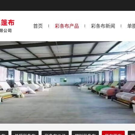
首页
彩条布产品
彩条布新闻
单