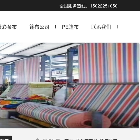
全国服务热线：15022251050
膜彩条布
篷布公司
PE篷布
联系我们