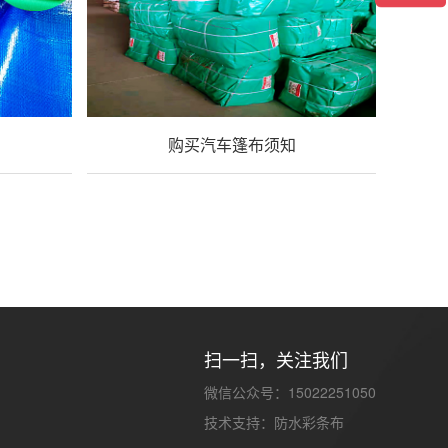
购买汽车篷布须知
扫一扫，关注我们
微信公众号：15022251050
技术支持：
防水彩条布