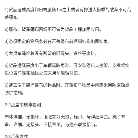
1)货品运载高度超出端腋角1m之上或者有押送人搭乘的敞车不可苫
盖篷布。
2)篷布、
货车篷布
网绳不可做为货品工程加固应用。
3)必须固定的物品务必在苫盖篷布前捆绑结构加固结束。
4)大货车绳栓着没有残留的旧绳头、铁丝等废料。
5)货品运载高度小于车辆端腋角时，可安装篷布支撑架，支撑架突
显位置与篷布触碰处应采用防腐蚀对策。
6)苫盖便于毁坏篷布的物品时，在篷布与物品中间应采用防腐蚀或
防护措施。
2.2苫盖前质量检测
布体详细，无损坏，眼眶完好无损，标识、号详细清楚。绳子齐
备、详细、无接头、压接坚固，与篷布联接恰当。
2.3苫盖方式