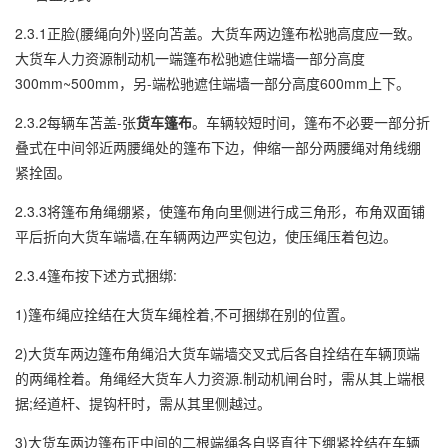
2.3.1正脸(腰绳向外)竖向苫盖。大货车两边篷布松驰高度应一致。
大货车人力资源制动机一端篷布松驰遮住端墙一部分高度
300mm~500mm，另-端松驰遮住端墙一部分高度600mm上下。
2.3.2每辆车苫盖-张
货车篷布
。车辆较短时间，篷布不必要一部分折
叠式在中间邻近两腰绳处的篷布下边，伸缩一部分两腰绳对角线绷
紧拴固。
2.3.3将篷布角绳绷紧，使篷布角向里侧进行成三角形，布角双面铺
平后折向大货车端墙,在车辆两边严实包边，使压绳压着包边。
2.3.4篷布按下述方式捆绑:
1)篷布绳应拴结在大货车绳栓着,不可捆绑在别的位置。
2)大货车两边篷布角绳沿大货车端墙交叉式后各自拴结在车辆顶端
的两绳栓着。角绳经大货车人力资源.制动机闸台时，需从其上端根
据;经道杆、提钩杆时，需从其里侧越过。
3)大货车两边篷布正中间的二根端绳各自竖直往下绷紧拴结在车辆