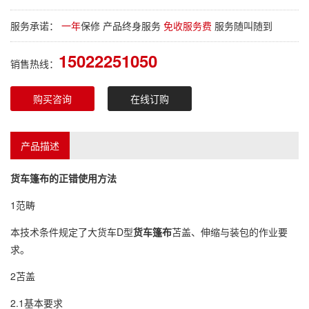
服务承诺：
一年
保修 产品终身服务
免收服务费
服务随叫随到
15022251050
销售热线：
购买咨询
在线订购
产品描述
货车篷布
的正错使用方法
1范畴
本技术条件规定了大货车D型
货车篷布
苫盖、伸缩与装包的作业要
求。
2苫盖
2.1基本要求