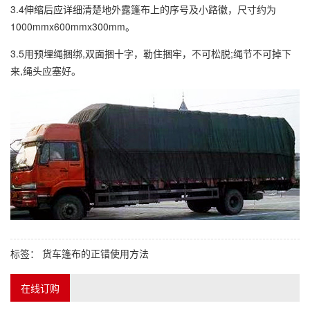
3.4伸缩后应详细清楚地外露篷布上的序号及小路徽，尺寸约为
1000mmx600mmx300mm。
3.5用预埋绳捆绑,双面捆十字，勒住捆牢，不可松脱;绳节不可掉下
来,绳头应塞好。
标签：
货车篷布的正错使用方法
在线订购