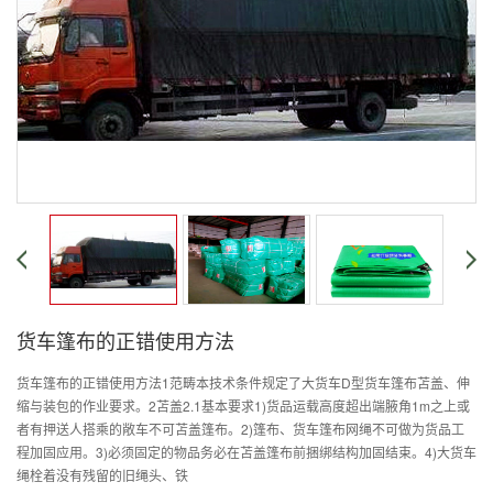
货车篷布的正错使用方法
货车篷布的正错使用方法1范畴本技术条件规定了大货车D型货车篷布苫盖、伸
缩与装包的作业要求。2苫盖2.1基本要求1)货品运载高度超出端腋角1m之上或
者有押送人搭乘的敞车不可苫盖篷布。2)篷布、货车篷布网绳不可做为货品工
程加固应用。3)必须固定的物品务必在苫盖篷布前捆绑结构加固结束。4)大货车
绳栓着没有残留的旧绳头、铁