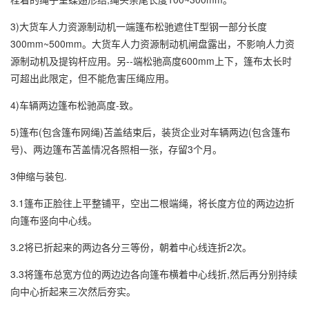
3)大货车人力资源制动机一端篷布松驰遮住T型钢一部分长度
300mm~500mm。大货车人力资源制动机闸盘露出，不影响人力资
源制动机及提钩杆应用。另--端松驰高度600mm上下，篷布太长时
可超出此限定，但不能危害压绳应用。
4)车辆两边篷布松驰高度-致。
5)篷布(包含篷布网绳)苫盖结束后，装货企业对车辆两边(包含篷布
号)、两边篷布苫盖情况各照相一张，存留3个月。
3伸缩与装包.
3.1篷布正脸往上平整铺平，空出二根端绳，将长度方位的两边边折
向篷布竖向中心线。
3.2将已折起来的两边各分三等份，朝着中心线连折2次。
3.3将篷布总宽方位的两边边各向篷布横着中心线折,然后再分别持续
向中心折起来三次然后夯实。