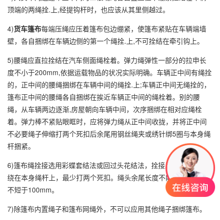
顶端的两绳拴.上,经提钩杆时，也应该从其里侧越过。
4)
货车篷布
每端压绳应压着篷布包边绷紧，使篷布紧贴在车辆端墙
壁，各自捆绑在车辆边侧的第一个绳拴.上,不可拴结在牵引钩上。
5)腰绳应直拉拴结在汽车侧面绳栓着。弹力绳弹性一部分的拉申长
度不小于200mm,依据运载物品的状况实际明确。车辆正中间有绳拴
的，正中间的腰绳捆绑在车辆中间的绳拴.上;车辆正中间无绳拴的，
篷布正中间的腰绳各自捆绑在挨近车辆正中间的绳栓着。别的腰
绳，从车辆两边逐渐,房屋朝向车辆中间，次序捆绑在相对应绳栓
着。弹力棒不紧贴眼眶时，应将弹力绳从正中间收拢，并将正中间
不必要绳子伸缩打两个死扣后余尾用钢丝绳夹或绣针绑5圈与本身绳
杆捆紧。
6)篷布绳拴接选用彩蝶套结法或回过头花结法，拴接后的绳头，应
绕在本身绳杆上，最少打两个死扣。绳头余尾长度不能超过300mm,
不短于100mm。
7)除篷布内置绳子和篷布网绳外，不可以应用其他绳子捆绑篷布。