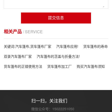
提交信息
相关产品
/ SERVICE
关键词:汽车篷布,货车篷布厂家
汽车篷布应用!
货车篷布的寿命
双录汽车篷布厂家
汽车篷布的苫盖与折叠方法!
货车篷布的正错使用方法
货车篷布加工厂
购买汽车篷布须知
扫一扫，关注我们
微信公众号：15022251050