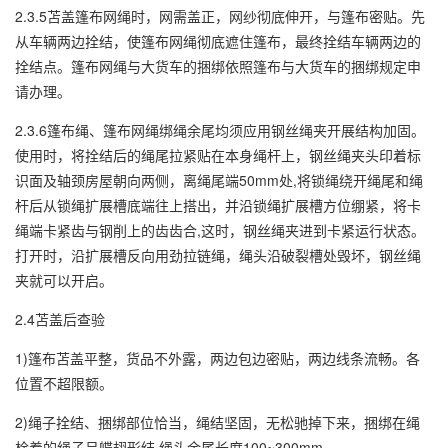
2.3.5苫盖篷布网绳时，网需盖正，网纱彻底伸开，与篷布密贴。先
从车辆两边拴结，使篷布网绳彻底遮住篷布，最终拴结车辆两边的
拴结点。篷布网绳与大货车的捆绑依照篷布与大货车的捆绑规定申
请办理。
2.3.6篷布绳、篷布网绳绑绳余尾均须应用钢丝绳夹开展结构加固。
使用时，将拴结后的绳尾拉紧贴在本身绳杆上，钢丝绳夹头印着标
识面及轴颈房屋朝向两侧，离绳尾端50mm处,将锁绳绕开绳尾和绳
杆后从锁绳扩展槽底端往上搭出，并沿锁绳扩展槽方位绷紧，将卡
绳端卡紧齿与钢削上的齿齿合,这时，钢丝绳夹进到卡紧运行状态。
打开时，沿扩展槽反向用劲拉链绳，绳头沿破裂槽处毁坏，钢丝绳
夹就可以开启。
2.4苫盖后查验
1)篷布苫盖平整，货品不外露，两边包边密贴，两边线条流畅。各
位置不超限额。
2)绳子拴结、捆绑部位恰当，绳结坚固，无松驰掉下来，捆绑在绳
栓着的绳子呈蝶翅形结,绳头余尾长度100~300mm。