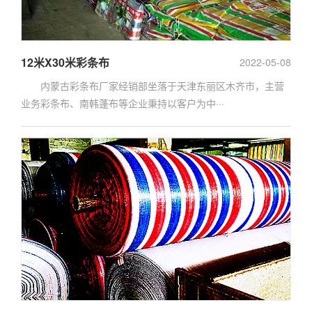
12米X30米彩条布
2022-05-08
内蒙古彩条布厂家经销部坐落于天津东丽区木齐市，主营
业务彩条布、南韩蓬布等企业秉持以客户为中···