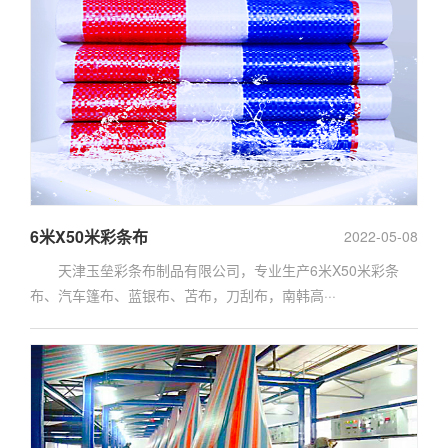
6米X50米彩条布
2022-05-08
天津玉垒彩条布制品有限公司，专业生产6米X50米彩条
布、汽车篷布、蓝银布、苫布，刀刮布，南韩高···