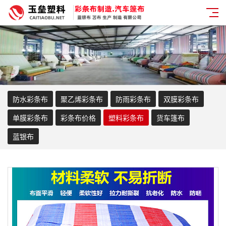
防水彩条布
聚乙烯彩条布
防雨彩条布
双膜彩条布
单膜彩条布
彩条布价格
塑料彩条布
货车篷布
蓝银布