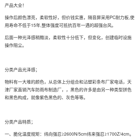
产品大全！
操作后颜色漂亮，柔软性好，但价钱实惠，隔音屏采用PC耐力板,使
用寿命不低于15年,整体强度可抵抗百年一遇的超强台风。
后面一种光泽感稍黯淡，柔软性十分低下，但变化，创建临时设施
操作阻尘。
分类产品光泽感；
物料有一大堆的颜色，从总体上分组合和沾塑
彩条布厂家
电话，天
津厂家直销汽车防雨布制造厂，，黑色的许多是由另一种类型拼色
和黑色构成，就像紫色黑色的、灰色等等。
分类产品特质；
一、脆化温度规矩：纬向强忍≥2600N/5cm纬来强忍≥1700Z/4cm。