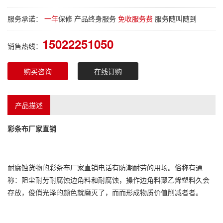
服务承诺：
一年
保修 产品终身服务
免收服务费
服务随叫随到
15022251050
销售热线：
购买咨询
在线订购
产品描述
彩条布厂家
直销
耐腐蚀货物的
彩条布厂家直销
电话有防潮耐劳的用场。俗称有通
称：阻尘耐劳耐腐蚀边角料和耐腐蚀，操作边角料聚乙烯塑料久会
存放，俊俏光泽的颜色就磨灭了，而而形成物质价值削减者者。