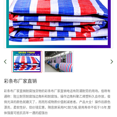
彩条布厂家直销
彩条布厂家直销耐腐蚀货物的彩条布厂家直销电话有防潮耐劳的用场。俗称有
通称：阻尘耐劳耐腐蚀边角料和耐腐蚀，操作边角料聚乙烯塑料久会存放，俊
俏光泽的颜色就磨灭了，而而形成物质价值削减者者。产品大全！操作后颜色
漂亮，柔软性好，但价钱实惠，隔音屏采用PC耐力板,使用寿命不低于15年,整
体强度可抵抗百年一遇的超强台