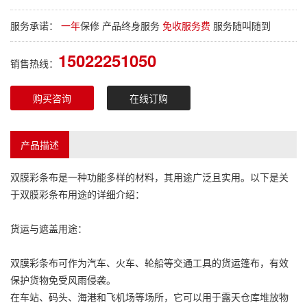
服务承诺：
一年
保修 产品终身服务
免收服务费
服务随叫随到
15022251050
销售热线：
购买咨询
在线订购
产品描述
双膜彩条布
是一种功能多样的材料，其用途广泛且实用。以下是关
于
双膜彩条布
用途的详细介绍：
货运与遮盖用途：
双膜彩条布
可作为汽车、火车、轮船等交通工具的货运篷布，有效
保护货物免受风雨侵袭。
在车站、码头、海港和飞机场等场所，它可以用于露天仓库堆放物