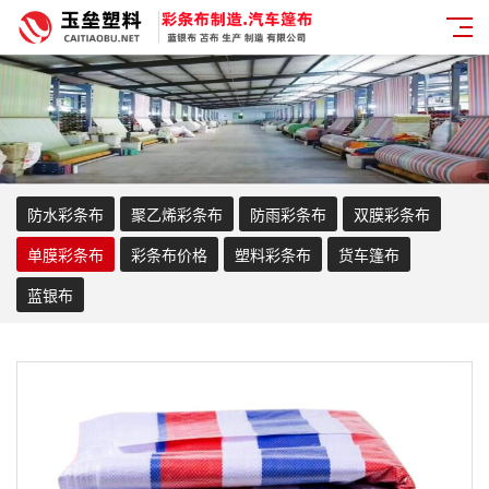
防水彩条布
聚乙烯彩条布
防雨彩条布
双膜彩条布
单膜彩条布
彩条布价格
塑料彩条布
货车篷布
蓝银布