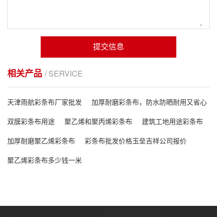
提交信息
相关产品
/ SERVICE
天津雨航彩条布厂家批发
加厚耐磨彩条布，防水防晒耐用又省心
双膜彩条布用途
聚乙烯和聚丙烯彩条布
建筑工地用途彩条布
加厚耐磨聚乙烯彩条布
彩条布批发价格玉垒吉祥公司报价
聚乙烯彩条布多少钱一米