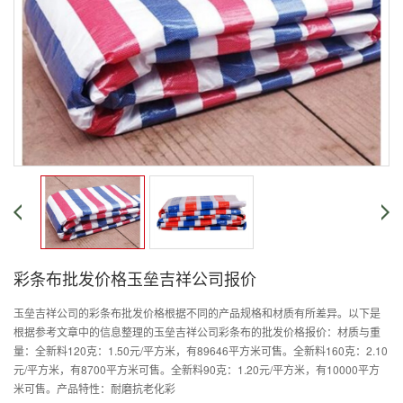
彩条布批发价格玉垒吉祥公司报价
玉垒吉祥公司的彩条布批发价格根据不同的产品规格和材质有所差异。以下是
根据参考文章中的信息整理的玉垒吉祥公司彩条布的批发价格报价：材质与重
量：全新料120克：1.50元/平方米，有89646平方米可售。全新料160克：2.10
元/平方米，有8700平方米可售。全新料90克：1.20元/平方米，有10000平方
米可售。产品特性：耐磨抗老化彩