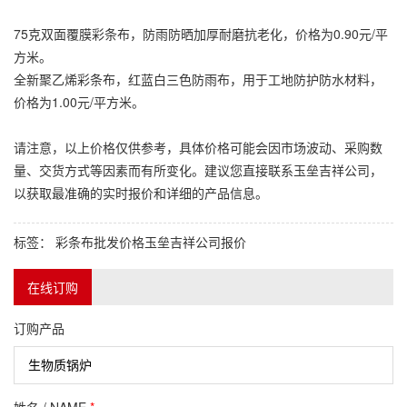
75克双面覆膜
彩条布
，防雨防晒加厚耐磨抗老化，价格为0.90元/平
方米。
全新
聚乙烯彩条布
，红蓝白三色防雨布，用于工地防护防水材料，
价格为1.00元/平方米。
请注意，以上价格仅供参考，具体价格可能会因市场波动、采购数
量、交货方式等因素而有所变化。建议您直接联系玉垒吉祥公司，
以获取最准确的实时报价和详细的产品信息。
标签：
彩条布批发价格玉垒吉祥公司报价
在线订购
订购产品