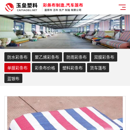
防水彩条布
聚乙烯彩条布
防雨彩条布
双膜彩条布
单膜彩条布
彩条布价格
塑料彩条布
货车篷布
蓝银布