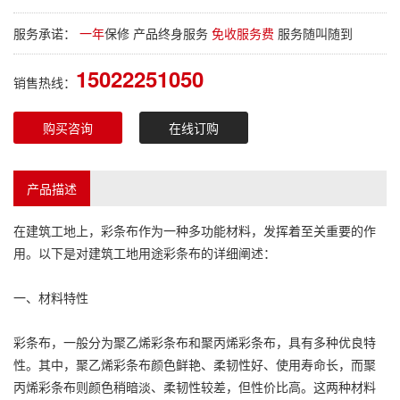
服务承诺：
一年
保修 产品终身服务
免收服务费
服务随叫随到
15022251050
销售热线：
购买咨询
在线订购
产品描述
在建筑工地上，
彩条布
作为一种多功能材料，发挥着至关重要的作
用。以下是对建筑工地用途
彩条布
的详细阐述：
一、材料特性
彩条布
，一般分为
聚乙烯彩条布
和聚丙烯
彩条布
，具有多种优良特
性。其中，
聚乙烯彩条布
颜色鲜艳、柔韧性好、使用寿命长，而聚
丙烯
彩条布
则颜色稍暗淡、柔韧性较差，但性价比高。这两种材料