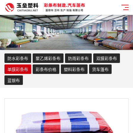
防水彩条布
聚乙烯彩条布
防雨彩条布
双膜彩条布
单膜彩条布
彩条布价格
塑料彩条布
货车篷布
蓝银布