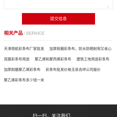
提交信息
相关产品
/ SERVICE
天津雨航彩条布厂家批发
加厚耐磨彩条布，防水防晒耐用又省心
双膜彩条布用途
聚乙烯和聚丙烯彩条布
建筑工地用途彩条布
加厚耐磨聚乙烯彩条布
彩条布批发价格玉垒吉祥公司报价
聚乙烯彩条布多少钱一米
扫一扫，关注我们