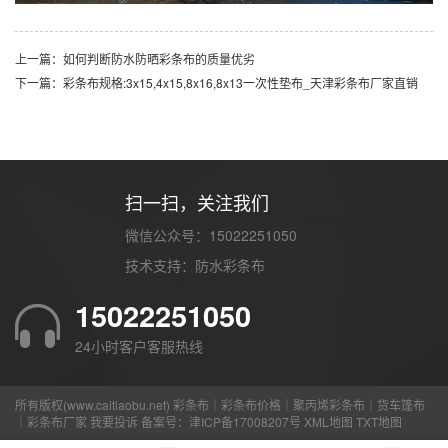
上一篇：如何判断防水防晒彩条布的质量优劣
下一篇：彩条布规格:3x15,4x15,8x16,8x13一次性垫布_天津彩条布厂家直销
扫一扫，关注我们
微信公众号：15022251050
技术支持：
防水彩条布
15022251050
24小时客户客服热线
所有版权(www.caitiaobu.net) 彩条布｜彩条布价格｜聚丙烯彩条布｜货车篷布
｜彩条布厂家
我要投诉
备案号：
津ICP备17008207号
XML地图
TXT地图