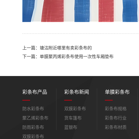
上一篇：塘沽附近哪里有卖彩条布的
下一篇：单膜聚丙烯彩条布使用一次性车厢垫布
彩条布产品
彩条布新闻
单膜彩条布
防水彩条布
双膜彩条布
彩条布规格
聚乙烯彩条布
货车篷布
彩条布行业
防雨彩条布
蓝银布
彩条布材质
双膜彩条布