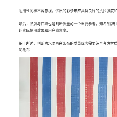
耐用性同样不容忽视。优质的彩条布应具备良好的抗拉强度
最后，品牌与口碑也是判断质量的一个重要参考。知名品牌
的实际使用效果和用户满意度。
综上所述，判断防水防晒彩条布的质量优劣需要综合考虑材
彩条布