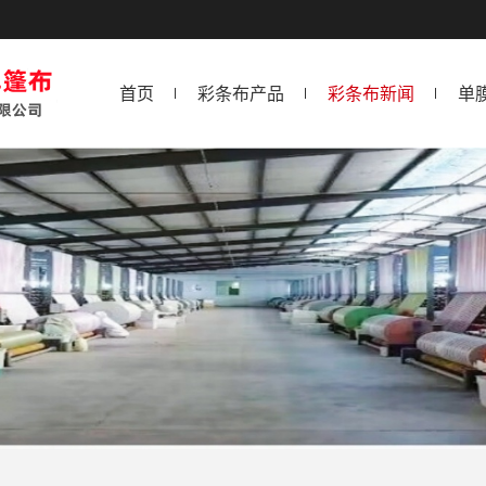
首页
彩条布产品
彩条布新闻
单