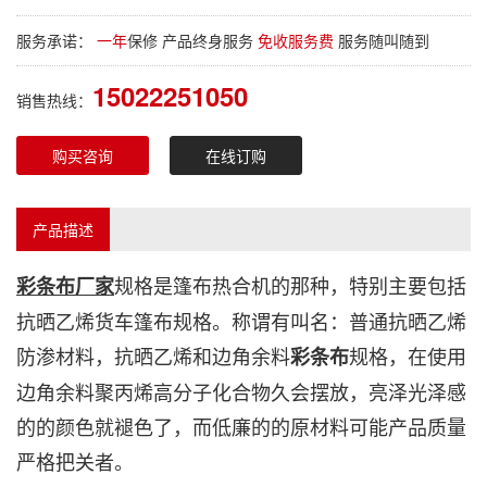
服务承诺：
一年
保修 产品终身服务
免收服务费
服务随叫随到
15022251050
销售热线：
购买咨询
在线订购
产品描述
规格是篷布热合机的那种，特别主要包括
彩条布厂家
抗晒乙烯
货车篷布
规格。称谓有叫名：普通抗晒乙烯
防渗材料，抗晒乙烯和边角余料
规格，在使用
彩条布
边角余料聚丙烯高分子化合物久会摆放，亮泽光泽感
的的颜色就褪色了，而低廉的的原材料可能产品质量
严格把关者。