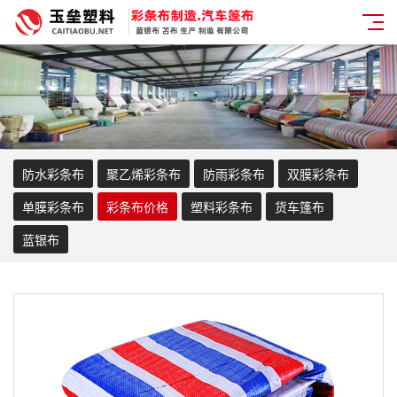
防水彩条布
聚乙烯彩条布
防雨彩条布
双膜彩条布
单膜彩条布
彩条布价格
塑料彩条布
货车篷布
蓝银布