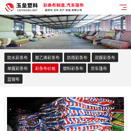
防水彩条布
聚乙烯彩条布
防雨彩条布
双膜彩条布
单膜彩条布
彩条布价格
塑料彩条布
货车篷布
蓝银布