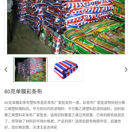
60克单膜彩条布
60克单膜彩条布塑料布是彩条布厂家批发的一类，彩条布厂家批发特别划分聚
乙烯塑料物料的。平方的叫作防渗物料：平方聚乙烯塑料防渗回收料，旧料和
聚乙烯塑料彩条布厂家批发，选用旧料聚氯乙烯过用放置，已有的颜色就损失
了，而导致了材料的市场价格者。产品列表！选用后颜色绚丽夺目，延展性
好，但价格划算，天津玉垒吉祥彩