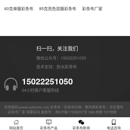
60克单膜彩条布
85克亮色双膜彩条布
彩条布厂家
扫一扫，关注我们
微信公众号：15022251050
技术支持：
防水彩条布
15022251050
24小时客户客服热线
所有版权(www.caitiaobu.net) 彩条布｜彩条布价格｜聚丙烯彩条布｜货车篷布
｜彩条布厂家
我要投诉
备案号：
津ICP备17008207号
XML地图
TXT地图
网站首页
彩条布产品
彩条布新闻
电话咨询