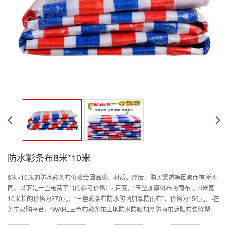
防水彩条布8米*10米
8米×10米的防水彩条布价格会因品质、材质、厚度、购买渠道等因素而有所不
同。以下是一些电商平台的参考价格：- 百度，“玉垒加厚帆布防雨布”，8米宽
10米长的价格为270元；“三色彩条布防水防晒加厚防雨布”，价格为156元。-在
苏宁易购平台，“WAHL三色布彩条布工地防水防晒加厚防雨布遮阳布装修塑