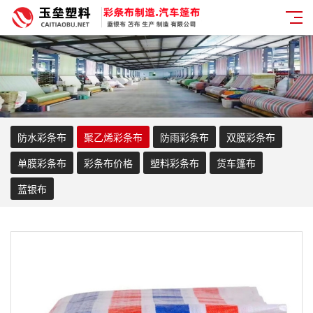
防水彩条布
聚乙烯彩条布
防雨彩条布
双膜彩条布
单膜彩条布
彩条布价格
塑料彩条布
货车篷布
蓝银布