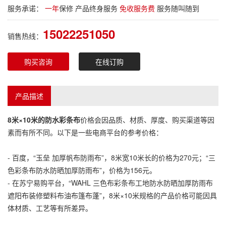
服务承诺：
一年
保修 产品终身服务
免收服务费
服务随叫随到
15022251050
销售热线：
购买咨询
在线订购
产品描述
8米×10米的
防水彩条布
价格会因品质、材质、厚度、购买渠道等因
素而有所不同。以下是一些电商平台的参考价格：
- 百度，“玉垒 加厚帆布防雨布”，8米宽10米长的价格为270元；“三
色
彩条布
防水防晒加厚防雨布”，价格为156元。
- 在苏宁易购平台，“WAHL 三色布
彩条布
工地防水防晒加厚防雨布
遮阳布装修塑料布油布篷布蓬”，8米×10米规格的产品价格可能因具
体材质、工艺等有所差异。