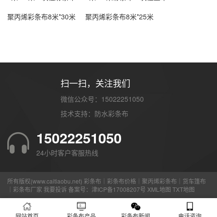
聚丙烯彩条布8米*30米
聚丙烯彩条布8米*25米
扫一扫，关注我们
微信公众号：15022251050
技术支持：
防水彩条布
15022251050
24小时客户客服热线
所有版权(www.caitiaobu.net) 彩条布｜彩条布价格｜聚丙烯彩条布｜货车篷布
｜彩条布厂家
我要投诉
备案号：
津ICP备17008207号
XML地图
TXT地图
网站首页
彩条布产品
彩条布新闻
电话咨询