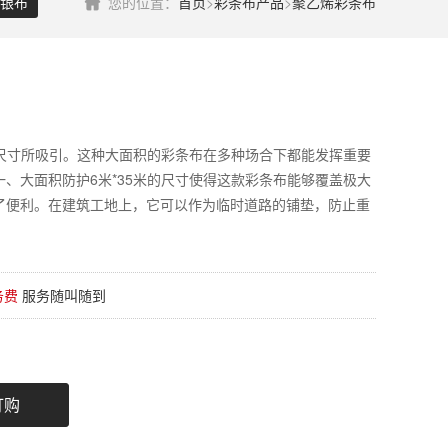
银布
您的位置：
首页
>
彩条布产品
>
聚乙烯彩条布
的尺寸所吸引。这种大面积的彩条布在多种场合下都能发挥重要
、大面积防护6米*35米的尺寸使得这款彩条布能够覆盖极大
了便利。在建筑工地上，它可以作为临时道路的铺垫，防止重
务费
服务随叫随到
订购