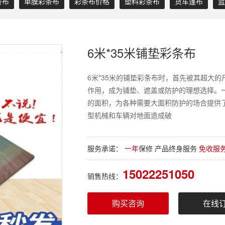
条布
单膜彩条布
彩条布价格
塑料彩条布
货车篷布
蓝
6米*35米铺垫彩条布
6米*35米的铺垫彩条布时，首先被其超大
作用，成为铺垫、遮盖或防护的理想选择。一
的面积，为各种需要大面积防护的场合提供
型机械和车辆对地面造成破
服务承诺：
一年
保修 产品终身服务
免收服
15022251050
销售热线：
购买咨询
在线