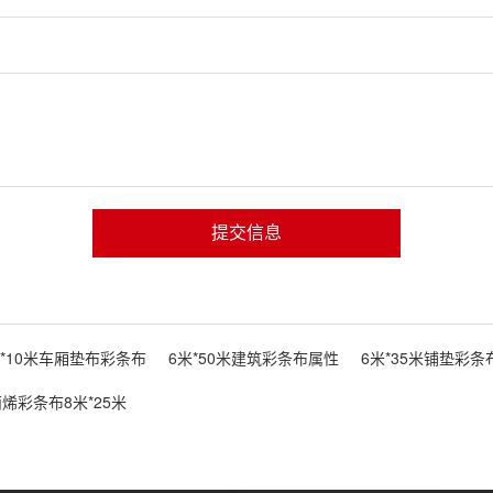
提交信息
米*10米车厢垫布彩条布
6米*50米建筑彩条布属性
6米*35米铺垫彩条
烯彩条布8米*25米