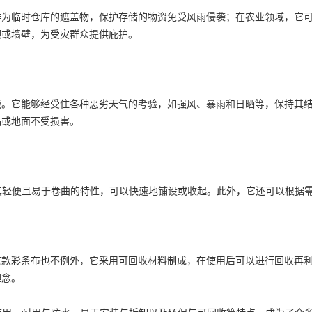
作为临时仓库的遮盖物，保护存储的物资免受风雨侵袭；在农业领域，它
顶或墙壁，为受灾群众提供庇护。
能。它能够经受住各种恶劣天气的考验，如强风、暴雨和日晒等，保持其
品或地面不受损害。
于其轻便且易于卷曲的特性，可以快速地铺设或收起。此外，它还可以根据
这款彩条布也不例外，它采用可回收材料制成，在使用后可以进行回收再
理念。