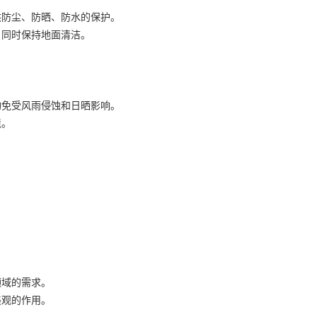
供防尘、防晒、防水的保护。
，同时保持地面清洁。
物免受风雨侵蚀和日晒影响。
境。
。
领域的需求。
美观的作用。