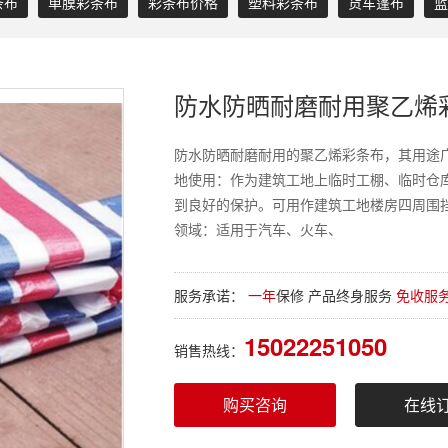
条布
单膜彩条布
彩条布价格
塑料彩条布
货车篷布
蓝
防水防晒耐磨耐用聚乙烯
防水防晒耐磨耐用的聚乙烯彩条布，其用途
地使用：作为建筑工地上临时工棚、临时仓
到良好的保护。可用作建筑工地楼房四周围
领域：适用于汽车、火车、
服务承诺：
一年
保修 产品终身服务
免收服
15022251050
销售热线：
购买咨询
在线