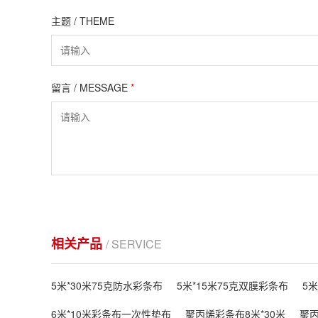
主题 / THEME
留言 / MESSAGE
*
相关产品
/ SERVICE
5米*30米75克防水彩条布
5米*15米75克双膜彩条布
5
6米*10米彩条布一次性垫布
聚丙烯彩条布8米*30米
聚丙