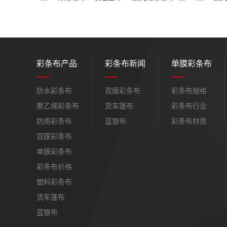
彩条布产品
彩条布新闻
单膜彩条布
防水彩条布
双膜彩条布
彩条布规格
聚乙烯彩条布
货车篷布
彩条布行业
防雨彩条布
蓝银布
彩条布材质
双膜彩条布
单膜彩条布
彩条布价格
塑料彩条布
货车篷布
蓝银布