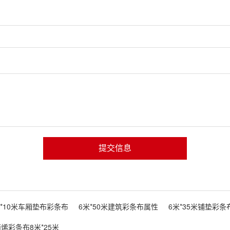
提交信息
米*10米车厢垫布彩条布
6米*50米建筑彩条布属性
6米*35米铺垫彩条
烯彩条布8米*25米