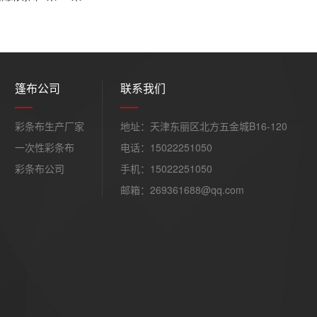
篷布公司
联系我们
彩条布生产厂家
地址：天津东丽区北方五金城B16-120
一次性彩条布
电话：15022251050
彩条布公司
手机：15022251050
邮箱：269361688@qq.com