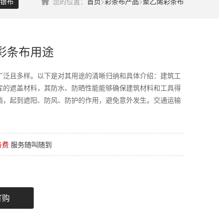
银布
您的位置：
首页
>
彩条布产品
>
聚乙烯彩条布
彩条布用途
广泛且多样。以下是对其用途的清晰归纳和具体介绍：建筑工
库的遮盖材料，其防水、防晒性能能够确保建筑材料和工具得
挡，起到遮阳、防风、防护的作用，避免意外发生。交通运输
务费
服务随叫随到
订购