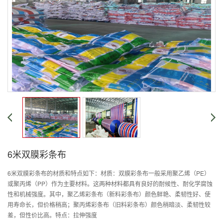
6米双膜彩条布
6米双膜彩条布的材质和特点如下：材质：双膜彩条布一般采用聚乙烯（PE）
或聚丙烯（PP）作为主要材料。这两种材料都具有良好的耐候性、耐化学腐蚀
性和机械强度。其中，聚乙烯彩条布（新料彩条布）颜色鲜艳、柔韧性好、使
用寿命长，但价格稍高；聚丙烯彩条布（旧料彩条布）颜色稍暗淡、柔韧性较
差，但性价比高。特点：拉伸强度