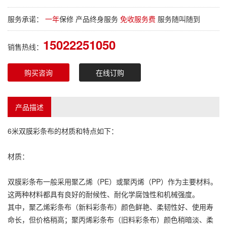
服务承诺：
一年
保修 产品终身服务
免收服务费
服务随叫随到
15022251050
销售热线：
购买咨询
在线订购
产品描述
6米
双膜彩条布
的材质和特点如下：
材质：
双膜彩条布
一般采用聚乙烯（PE）或聚丙烯（PP）作为主要材料。
这两种材料都具有良好的耐候性、耐化学腐蚀性和机械强度。
其中，
聚乙烯彩条布
（新料
彩条布
）颜色鲜艳、柔韧性好、使用寿
命长，但价格稍高；聚丙烯
彩条布
（旧料
彩条布
）颜色稍暗淡、柔