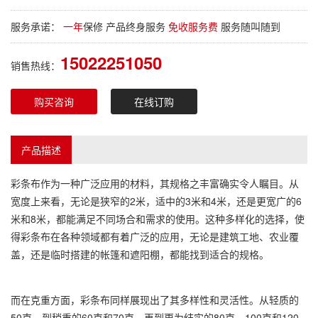
服务承诺：
一年
保修 产品终身服务
免收服务费
服务随叫随到
15022251050
销售热线：
购买咨询
在线订购
产品描述
彩条布
作为一种广泛应用的材料，其规格之丰富确实令人瞩目。从
宽度上来看，无论是狭窄的2米，适中的3米和4米，还是更宽广的6
米和8米，都能满足不同场合和需求的使用。这种多样化的选择，使
得
彩条布
在各种领域都有着广泛的应用，无论是建筑工地、农业覆
盖，还是临时搭建的帐篷和遮阳棚，都能找到适合的规格。
而在克重方面，
彩条布
同样展现出了其多样性和灵活性。从轻质的
50克，到稍重的60克和70克，再到更为结实的80克、100克和120