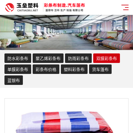
防水彩条布
聚乙烯彩条布
防雨彩条布
双膜彩条布
单膜彩条布
彩条布价格
塑料彩条布
货车篷布
蓝银布