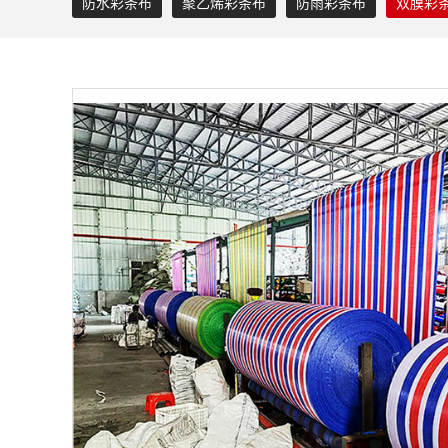
防水彩条布
聚乙烯彩条布
防雨彩条布
双膜彩