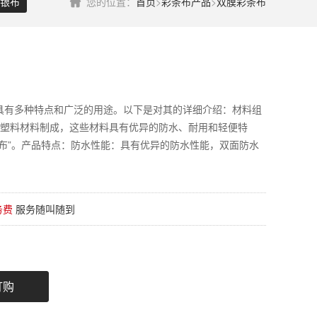
银布
您的位置：
首页
>
彩条布产品
>
双膜彩条布
具有多种特点和广泛的用途。以下是对其的详细介绍：材料组
等塑料材料制成，这些材料具有优异的防水、耐用和轻便特
布”。产品特点：防水性能：具有优异的防水性能，双面防水
务费
服务随叫随到
订购