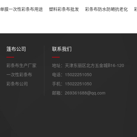
单膜一次性彩条布用途
塑料彩条布批发
彩条布防水防嗮抗老化
篷布公司
联系我们
彩条布生产厂家
地址：天津东丽区北方五金城B16-120
一次性彩条布
电话：15022251050
彩条布公司
手机：15022251050
邮箱：269361688@qq.com