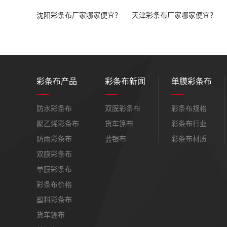
沈阳彩条布厂家哪家便宜？
天津彩条布厂家哪家便宜？
彩条布产品
彩条布新闻
单膜彩条布
防水彩条布
双膜彩条布
彩条布规格
聚乙烯彩条布
货车篷布
彩条布行业
防雨彩条布
蓝银布
彩条布材质
双膜彩条布
单膜彩条布
彩条布价格
塑料彩条布
货车篷布