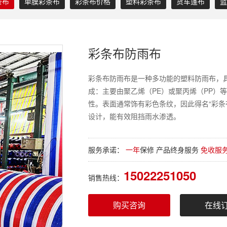
条布
单膜彩条布
彩条布价格
塑料彩条布
货车篷布
蓝
彩条布防雨布
彩条布防雨布是一种多功能的塑料防雨布，
成：主要由聚乙烯（PE）或聚丙烯（PP）
性。表面通常饰有彩色条纹，因此得名“彩条
设计，能有效阻挡雨水渗透。
服务承诺：
一年
保修 产品终身服务
免收服
15022251050
销售热线：
购买咨询
在线