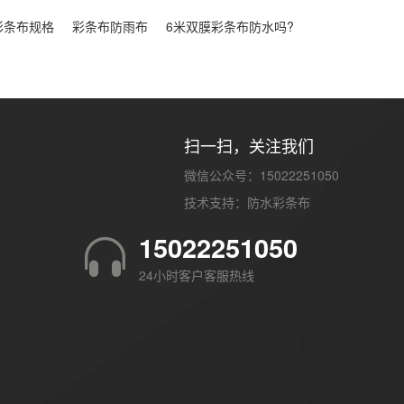
彩条布规格
彩条布防雨布
6米双膜彩条布防水吗?
扫一扫，关注我们
微信公众号：15022251050
技术支持：
防水彩条布
15022251050
24小时客户客服热线