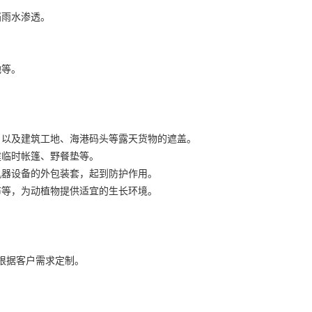
挡雨水渗透。
。
地等。
，以及建筑工地、海港码头等露天货物的遮盖。
建临时帐篷、野餐垫等。
机器设备的外包装套，起到防护作用。
布等，为动植物提供适宜的生长环境。
可根据客户需求定制。