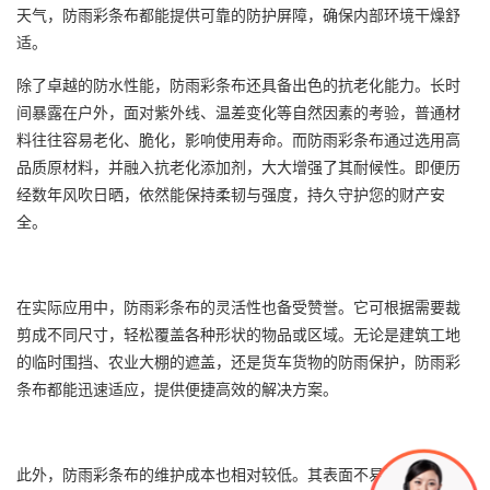
天气，
防雨彩条布
都能提供可靠的防护屏障，确保内部环境干燥舒
适。
除了卓越的防水性能，
防雨彩条布
还具备出色的抗老化能力。长时
间暴露在户外，面对紫外线、温差变化等自然因素的考验，普通材
料往往容易老化、脆化，影响使用寿命。而防雨
彩条布
通过选用高
品质原材料，并融入抗老化添加剂，大大增强了其耐候性。即便历
经数年风吹日晒，依然能保持柔韧与强度，持久守护您的财产安
全。
在实际应用中，防雨
彩条布
的灵活性也备受赞誉。它可根据需要裁
剪成不同尺寸，轻松覆盖各种形状的物品或区域。无论是建筑工地
的临时围挡、农业大棚的遮盖，还是货车货物的防雨保护，防雨
彩
条布
都能迅速适应，提供便捷高效的解决方案。
此外，防雨
彩条布
的维护成本也相对较低。其表面不易沾染污渍，