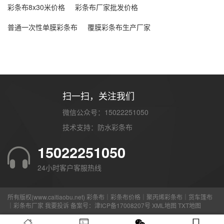
彩条布8x30米价格
彩条布厂家批发价格
普通一次性单膜彩条布
覆膜彩条布生产厂家
扫一扫，关注我们
微信公众号：15022251050
技术支持：
防水彩条布
15022251050
24小时客户客服热线
所有版权(www.caitiaobu.net) 彩条布｜彩条布价格｜聚丙烯彩条布｜货车篷布
｜彩条布厂家
我要投诉
备案号：
津ICP备17008207号
XML地图
TXT地图