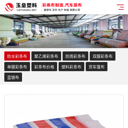
防水彩条布
聚乙烯彩条布
防雨彩条布
双膜彩条布
单膜彩条布
彩条布价格
塑料彩条布
货车篷布
蓝银布