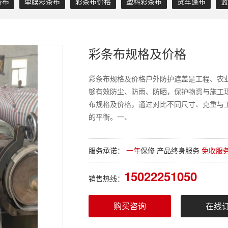
条布
单膜彩条布
彩条布价格
塑料彩条布
货车篷布
蓝
彩条布规格及价格
彩条布规格及价格户外防护遮盖是工程、农
够有效防尘、防雨、防晒，保护物资与施工
布规格及价格，通过对比不同尺寸、克重与
的平衡。一、
服务承诺：
一年
保修 产品终身服务
免收服
15022251050
销售热线：
购买咨询
在线