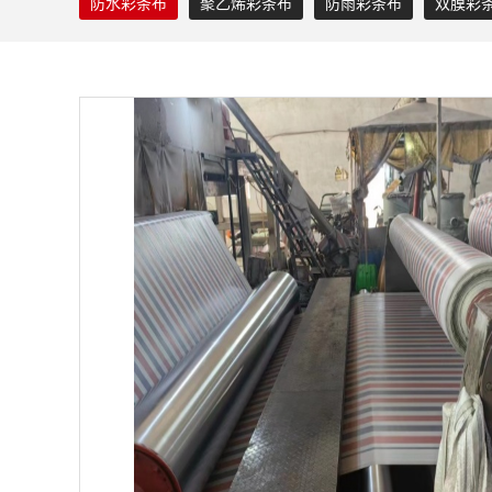
防水彩条布
聚乙烯彩条布
防雨彩条布
双膜彩