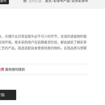
银布
您的位置：
首页
>
彩条布产品
>
防水彩条布
业、仓储行业日常运营中必不可少的环节，合适的遮盖物料能
现场环境。很多采购用户在前期备货阶段，都会提前了解彩条
工艺的产品，挑选适配自身使用场景的物料，实现品质与预算
务费
服务随叫随到
订购