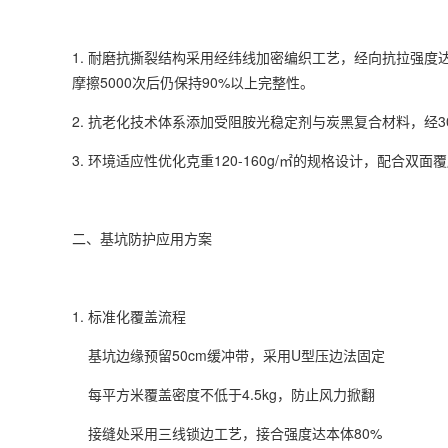
1. 耐磨抗撕裂结构采用经纬线加密编织工艺，经向抗拉强度达2
摩擦5000次后仍保持90%以上完整性。
2. 抗老化技术体系添加受阻胺光稳定剂与炭黑复合材料，经3
3. 环境适应性优化克重120-160g/㎡的规格设计，配合
二、基坑防护应用方案
1. 标准化覆盖流程
基坑边缘预留50cm缓冲带，采用U型压边法固定
每平方米覆盖密度不低于4.5kg，防止风力掀翻
接缝处采用三线锁边工艺，接合强度达本体80%