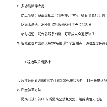
2. 多功能延伸应用
防尘降噪：覆盖后扬尘沉降率提升70%，噪音降低15分贝
防雨水渗透：24小时持续降雨条件下无渗漏现象
临时通道：配合防滑条铺设，可形成安全通行路径
3. 智能管理方案建议每200㎡配置1个监测点，通过湿度
三、工程选型关键指标
1. 尺寸适配原则8米宽度可减少30%拼接损耗，18米长度
2. 质量验证方法
燃烧测试：纯PP材质燃烧呈蓝色火焰，熔融滴落无黑烟