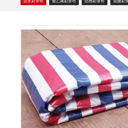
防水彩条布
聚乙烯彩条布
防雨彩条布
双膜彩