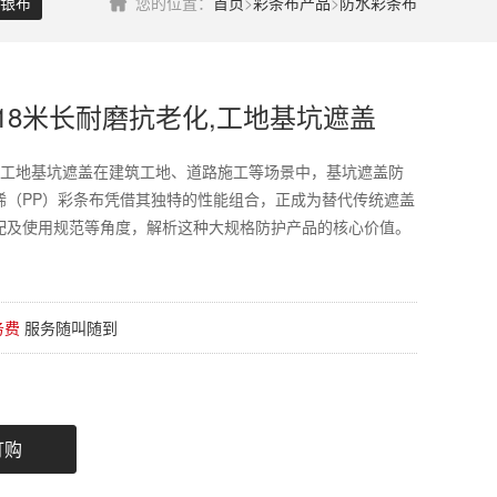
银布
您的位置：
首页
>
彩条布产品
>
防水彩条布
宽18米长耐磨抗老化,工地基坑遮盖
化,工地基坑遮盖在建筑工地、道路施工等场景中，基坑遮盖防
烯（PP）彩条布凭借其独特的性能组合，正成为替代传统遮盖
配及使用规范等角度，解析这种大规格防护产品的核心价值。
务费
服务随叫随到
订购