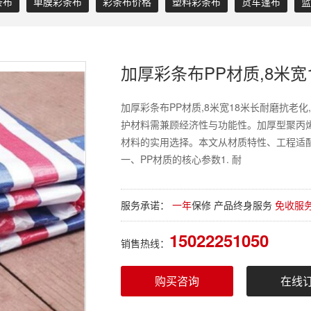
条布
单膜彩条布
彩条布价格
塑料彩条布
货车篷布
蓝
加厚彩条布PP材质,8米
加厚彩条布PP材质,8米宽18米长耐磨抗老
护材料需兼顾经济性与功能性。加厚型聚丙
材料的实用选择。本文从材质特性、工程适
一、PP材质的核心参数1. 耐
服务承诺：
一年
保修 产品终身服务
免收服
15022251050
销售热线：
购买咨询
在线