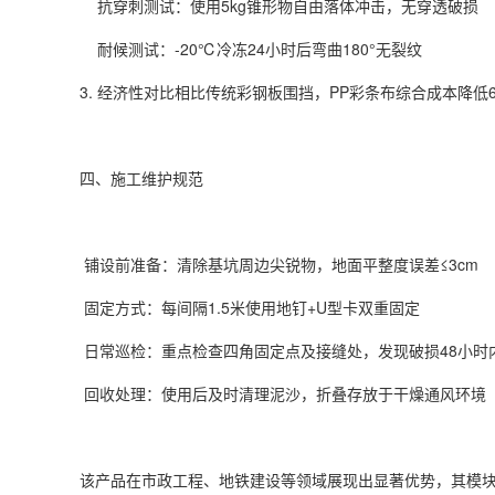
抗穿刺测试：使用5kg锥形物自由落体冲击，无穿透破损
耐候测试：-20℃冷冻24小时后弯曲180°无裂纹
3. 经济性对比相比传统彩钢板围挡，PP
彩条布
综合成本降低6
四、施工维护规范
铺设前准备：清除基坑周边尖锐物，地面平整度误差≤3cm
固定方式：每间隔1.5米使用地钉+U型卡双重固定
日常巡检：重点检查四角固定点及接缝处，发现破损48小时
回收处理：使用后及时清理泥沙，折叠存放于干燥通风环境
该产品在市政工程、地铁建设等领域展现出显著优势，其模块