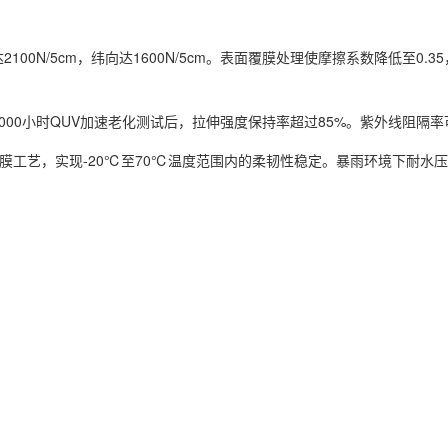
100N/5cm，纬向达1600N/5cm。表面覆膜处理使摩擦系数降低至
000小时QUV加速老化测试后，拉伸强度保持率超过85%。紫外线阻隔率
双面覆膜工艺，实现-20℃至70℃温度范围内的柔韧性稳定。暴雨环境下耐水