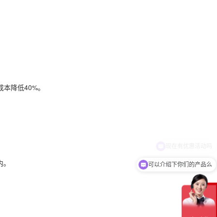
成本降低40%。
内。
可以介绍下你们的产品么
在
线
客