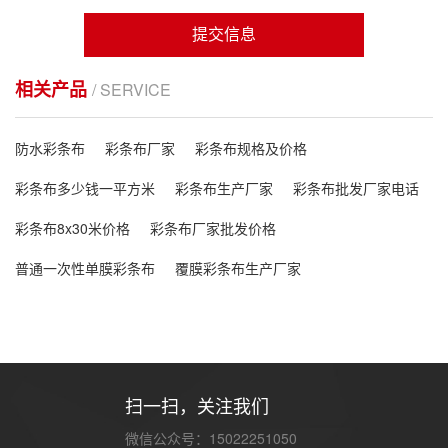
提交信息
相关产品
/ SERVICE
防水彩条布
彩条布厂家
彩条布规格及价格
彩条布多少钱一平方米
彩条布生产厂家
彩条布批发厂家电话
彩条布8x30米价格
彩条布厂家批发价格
普通一次性单膜彩条布
覆膜彩条布生产厂家
扫一扫，关注我们
微信公众号：15022251050