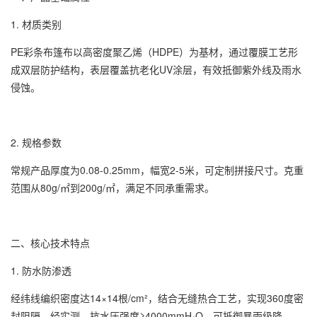
1. 材质类别
PE
彩条布
篷布以高密度聚乙烯（HDPE）为基材，通过覆膜工艺形
成双层防护结构，表层覆盖抗老化UV涂层，有效抵御紫外线及雨水
侵蚀。
2. 规格参数
常规产品厚度为0.08-0.25mm，幅宽2-5米，可定制拼接尺寸。克重
范围从80g/㎡到200g/㎡，满足不同承重需求。
二、核心技术特点
1. 防水防渗透
经纬线编织密度达14×14根/cm²，结合无缝热合工艺，实现360度密
封阻隔。经实测，抗水压强度≥4000mmH₂O，可抵御暴雨级降