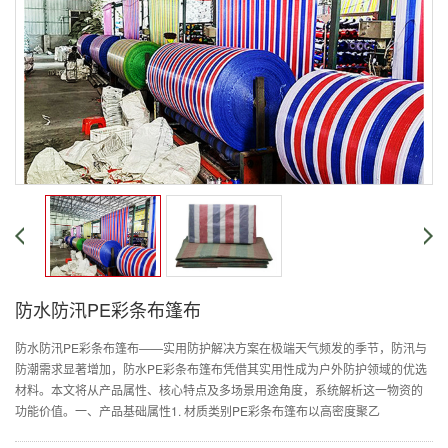
防水防汛PE彩条布篷布
防水防汛PE彩条布篷布——实用防护解决方案在极端天气频发的季节，防汛与
防潮需求显著增加，防水PE彩条布篷布凭借其实用性成为户外防护领域的优选
材料。本文将从产品属性、核心特点及多场景用途角度，系统解析这一物资的
功能价值。一、产品基础属性1. 材质类别PE彩条布篷布以高密度聚乙