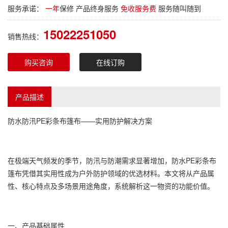
服务承诺：
一年
保修 产品终身服务
免收服务费
服务随叫随到
15022251050
销售热线：
购买咨询
在线订购
产品描述
防水防汛PE
彩条布
篷布——实用防护解决方案
在极端天气频发的季节，防汛与防潮需求显著增加，防水PE
彩条布
篷布凭借其实用性成为户外防护领域的优选材料。本文将从产品属
性、核心特点及多场景用途角度，系统解析这一物资的功能价值。
一、产品基础属性