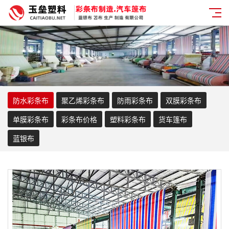
防水彩条布
聚乙烯彩条布
防雨彩条布
双膜彩条布
单膜彩条布
彩条布价格
塑料彩条布
货车篷布
蓝银布