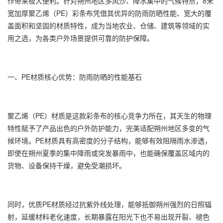
作带来极大便利。针对朔州地区多风沙、降水集中的气候特点，8米
宽加厚聚乙烯（PE）
彩条布
凭借其优异的防雨防晒性能、宽大的覆
盖面积和坚固的材质特性，成为当地农业、仓储、建筑等领域的实
用之选，为各类户外场景提供可靠的防护保障。
一、PE材质核心优势：防雨防晒的性能基石
聚乙烯（PE）材质是这款
彩条布
的核心竞争力所在，其天生的物理
特性赋予了产品出色的户外防护能力，完美适配朔州地区多变的气
候环境。PE材质具有高密度的分子结构，能够有效阻隔雨水渗透，
即使在朔州夏季的集中降雨或突发暴雨中，也能确保覆盖区域内的
货物、设备保持干燥，避免受潮损坏。
同时，优质PE材质经过抗紫外线处理，能够抵御朔州强烈的日照辐
射，延缓材料老化速度，长期暴露在阳光下也不易出现开裂、褪色