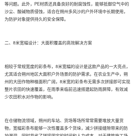
等问题。此外，PE材质还具备良好的耐腐蚀性，能够抵御空气中的
沙尘、酸碱物质侵蚀，适合在朔州多风沙的户外环境中长期使用，
为防护对象提供持久的安全保障。
二、8米宽幅设计：大面积覆盖的高效解决方案
相较于常规宽度的
彩条布
，8米宽幅的设计是这款产品的一大亮点，
尤其适合朔州地区大面积户外场景的防护需求。在农业生产中，朔
州的大田作物种植面积广阔，8米宽的
彩条布
无需多次拼接即可实现
整片农田的快速覆盖，在雨季来临前迅速搭建起防雨屏障，有效减
少农田积水对作物的影响。
在仓储物流领域，朔州的车站、货场等场所常常需要堆放大量货
物，宽幅
彩条布
能够一次性覆盖多个货垛，减少拼接缝隙带来的防
护漏洞，同时节省了拼接固定的时间和人力成本。对于建筑施工场