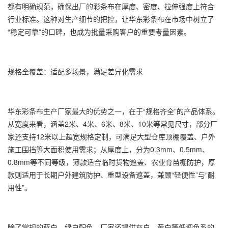
都有明确规范，确保出厂的彩条布在厚度、密度、拉伸强度上符合
行业标准。这种对生产细节的把控，让华东彩条布在市场中树立了
“稳定可靠”的口碑，也成为批量采购客户的重要考量因素。
规格全覆盖：适配多场景，满足差异化需求
华东彩条布生产厂家最大的优势之一，在于“规格齐全”的产品体系。
从宽度来看，涵盖2米、4米、6米、8米、10米等常见尺寸，部分厂
家还支持12米以上超宽规格定制，可满足大型仓库顶棚覆盖、户外
施工围挡等大面积使用需求；从厚度上，分为0.3mm、0.5mm、
0.8mm等不同等级，薄款适合临时货物遮盖、农业育苗棚防护，厚
款则适用于长期户外建筑防护、重型设备遮盖，兼顾“轻便性”与“耐
用性”。
除了常规的蓝白、绿白配色，厂家还提供灰白、黄白等低调色系的