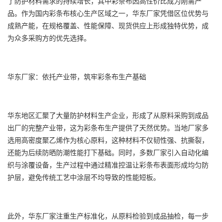
了防护材料需求的持续增长，其中
彩条布
因高性价比成为刚需产
品。作为国内
彩条布
核心生产区域之一，华东厂家凭借区位优势与
成熟产能，在规格覆盖、性能保障、现货供应上形成独特优势，成
为众多采购方的优先选择。
华东厂家：依托产业带，筑牢
彩条布
生产基础
华东地区汇聚了大量防护材料生产企业，形成了从原料采购到成品
出厂的完整产业带，这为
彩条布
生产提供了天然优势。当地厂家多
选用高密度聚乙烯作为核心原料，这种材料不仅韧性强、抗撕裂，
还能为后续防晒防潮性能打下基础。同时，多数厂家引入自动化编
织与涂覆设备，生产过程中通过精准控温让彩条布表面形成均匀防
护层，避免传统工艺中涂层不均导致的性能短板。
此外，华东厂家注重生产标准化，从原料检验到成品抽检，每一步