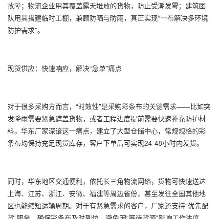
故障；物流企业用其覆盖露天堆放的货物，防止受潮发霉；建筑团
队用其搭建临时工棚，兼顾防晒与防雨，真正实现“一布解决多环境
防护需求”。
现货供应：快速响应，解决“急单”痛点
对于很多采购方而言，“时效性”是采购彩条布的关键需求——比如突
发降雨需要紧急遮盖货物，或者工程进度提前需要快速补充防护材
料。华东厂家深谙这一痛点，建立了大型仓储中心，常规规格的彩
条布均保持充足现货库存，客户下单后可实现24-48小时内发货。
同时，华东地区交通便利，依托长三角物流网络，货物可快速送达
上海、江苏、浙江、安徽、福建等周边省份，甚至发往全国其他地
区也能缩短运输周期。对于有紧急需求的客户，厂家还支持“优先配
货”服务，确保彩条布及时到位，避免因“等待货源”影响工作进度。