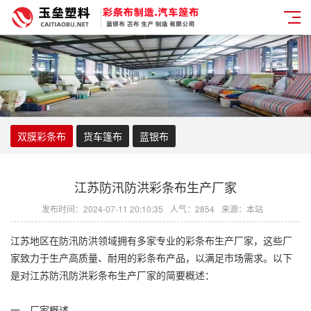
双膜彩条布
货车篷布
蓝银布
江苏防汛防洪彩条布生产厂家
发布时间：2024-07-11 20:10:35
人气：2854
来源：本站
江苏地区在防汛防洪领域拥有多家专业的
彩条布
生产厂家，这些厂
家致力于生产高质量、耐用的
彩条布
产品，以满足市场需求。以下
是对江苏防汛防洪
彩条布
生产厂家的简要概述：
一、厂家概述