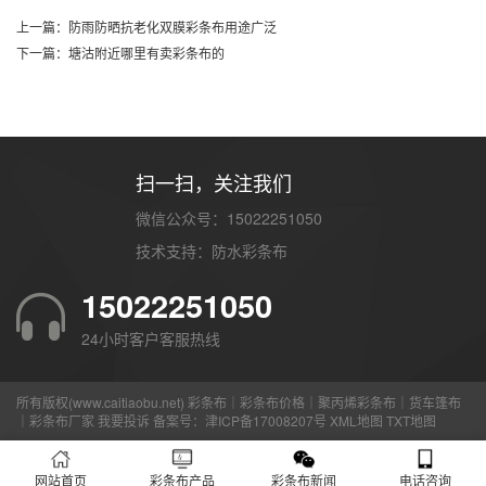
上一篇：防雨防晒抗老化双膜彩条布用途广泛
下一篇：塘沽附近哪里有卖彩条布的
扫一扫，关注我们
微信公众号：15022251050
技术支持：
防水彩条布
15022251050
24小时客户客服热线
所有版权(www.caitiaobu.net) 彩条布｜彩条布价格｜聚丙烯彩条布｜货车篷布
｜彩条布厂家
我要投诉
备案号：
津ICP备17008207号
XML地图
TXT地图
网站首页
彩条布产品
彩条布新闻
电话咨询