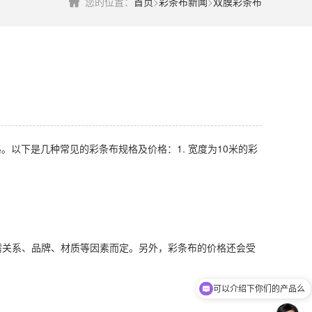
您的位置：
首页
>
彩条布新闻
>
双膜彩条布
格。以下是几种常见的
彩条布
规格及价格：1. 宽度为10米的
彩
场供需关系、品牌、材质等因素而定。另外，彩条布的价格还会受
可以介绍下你们的产品么
你们是怎么收费的呢