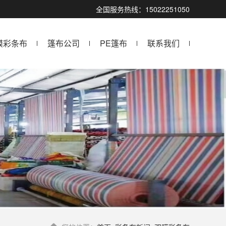
全国服务热线：15022251050
膜彩条布
篷布公司
PE篷布
联系我们