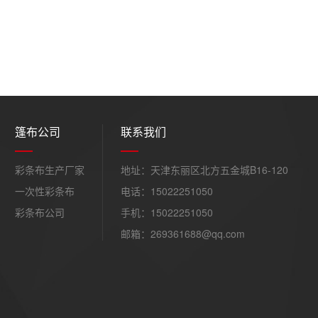
篷布公司
联系我们
彩条布生产厂家
地址：天津东丽区北方五金城B16-120
一次性彩条布
电话：15022251050
彩条布公司
手机：15022251050
邮箱：269361688@qq.com