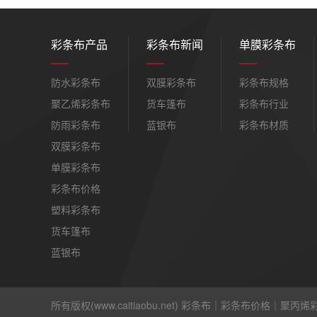
彩条布产品
彩条布新闻
单膜彩条布
防水彩条布
双膜彩条布
彩条布规格
聚乙烯彩条布
货车篷布
彩条布行业
防雨彩条布
蓝银布
彩条布材质
双膜彩条布
单膜彩条布
彩条布价格
塑料彩条布
货车篷布
蓝银布
所有版权(www.caitiaobu.net) 彩条布｜彩条布价格