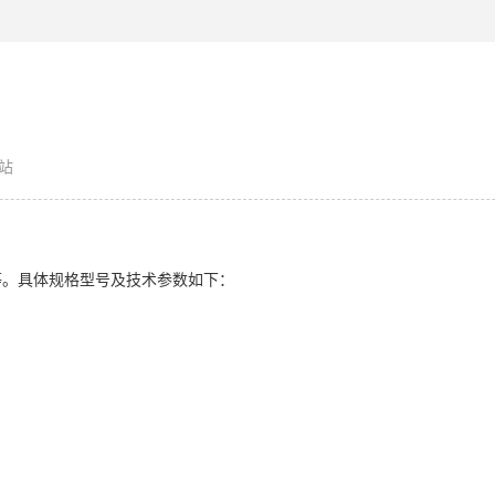
站
等。具体规格型号及技术参数如下：