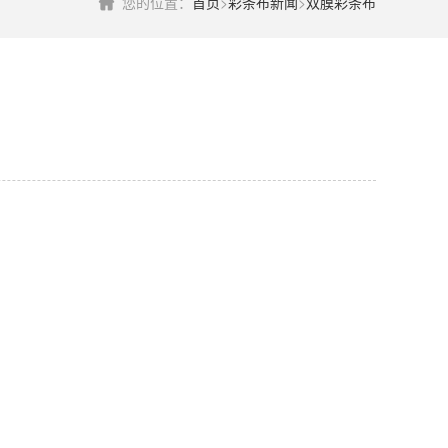
您的位置：
首页
>
彩条布新闻
>
双膜彩条布