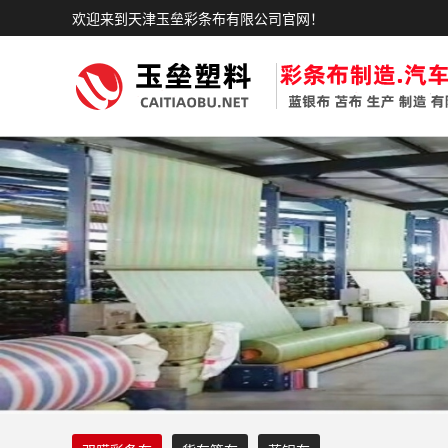
欢迎来到天津玉垒彩条布有限公司官网！