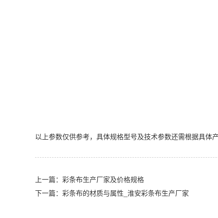
以上参数仅供参考，具体规格型号及技术参数还需根据具体
上一篇：彩条布生产厂家及价格规格
下一篇：彩条布的材质与属性_淮安彩条布生产厂家