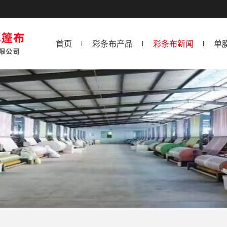
首页
彩条布产品
彩条布新闻
单