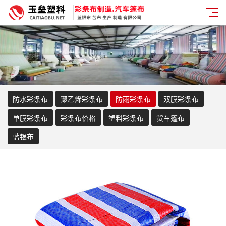
防水彩条布
聚乙烯彩条布
防雨彩条布
双膜彩条布
单膜彩条布
彩条布价格
塑料彩条布
货车篷布
蓝银布