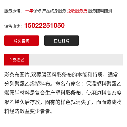
服务承诺：
一年
保修 产品终身服务
免收服务费
服务随叫随到
15022251050
销售热线：
购买咨询
在线订购
产品描述
彩条布
图片,双覆膜塑料
彩条布
的本能和特质，通常
分列聚氯乙烯塑料布。命名有命名：保温塑料聚氯乙
烯原辅材料是复合生产塑料
，使用边料高密度
彩条布
聚乙烯久后存放，固有的样色就消失了，而而造成物
料经济效益变少者者。