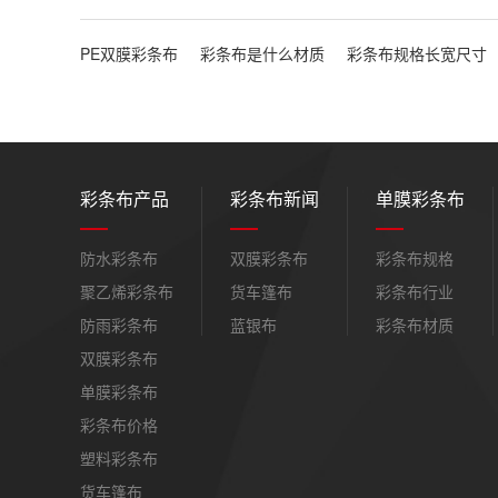
PE双膜彩条布
彩条布是什么材质
彩条布规格长宽尺寸
彩条布产品
彩条布新闻
单膜彩条布
防水彩条布
双膜彩条布
彩条布规格
聚乙烯彩条布
货车篷布
彩条布行业
防雨彩条布
蓝银布
彩条布材质
双膜彩条布
单膜彩条布
彩条布价格
塑料彩条布
货车篷布