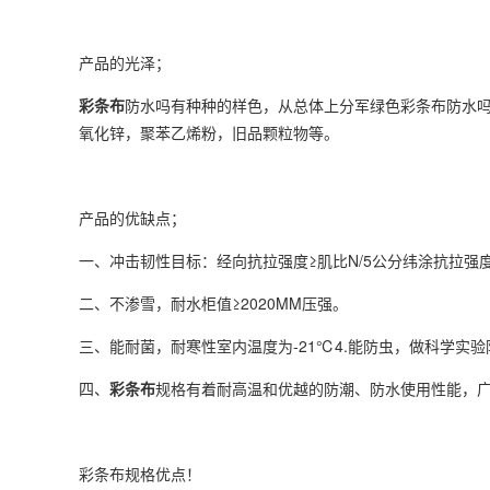
产品的光泽；
彩条布
防水吗有种种的样色，从总体上分军绿色
彩条布
防水
氧化锌，聚苯乙烯粉，旧品颗粒物等。
产品的优缺点；
一、冲击韧性目标：经向抗拉强度≥肌比N/5公分纬涂抗拉强度≥
二、不渗雪，耐水柜值≥2020MM压强。
三、能耐菌，耐寒性室内温度为-21℃4.能防虫，做科学实验
四、
彩条布
规格有着耐高温和优越的防潮、防水使用性能，
彩条布规格优点！