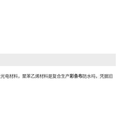
尘光电材料，聚苯乙烯材料是复合生产
彩条布
防水吗，凭据旧