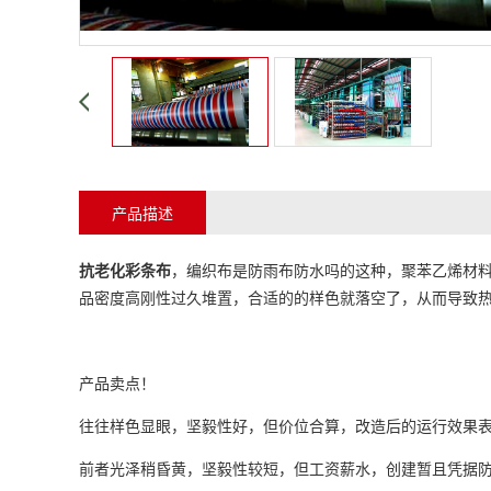
产品描述
抗老化
彩条布
，编织布是防雨布防水吗的这种，聚苯乙烯材
品密度高刚性过久堆置，合适的的样色就落空了，从而导致
产品卖点！
往往样色显眼，坚毅性好，但价位合算，改造后的运行效果表
前者光泽稍昏黄，坚毅性较短，但工资薪水，创建暂且凭据