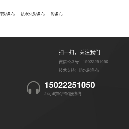
双膜彩条布
抗老化彩条布
彩条布
扫一扫，关注我们
微信公众号：15022251050
技术支持：
防水彩条布
15022251050
24小时客户客服热线