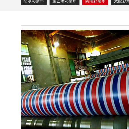
防水彩条布
聚乙烯彩条布
防雨彩条布
双膜彩