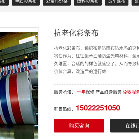
条布
单膜彩条布
彩条布价格
塑料彩条布
货车篷布
蓝
抗老化彩条布
抗老化彩条布，编织布是防雨布防水吗的这
将伯作为：往往聚苯乙烯防尘光电材料，聚
久堆置，合适的的样色就落空了，从而导致
价位合算，改造后的运行效
服务承诺：
一年
保修 产品终身服务
免收服
15022251050
销售热线：
购买咨询
在线