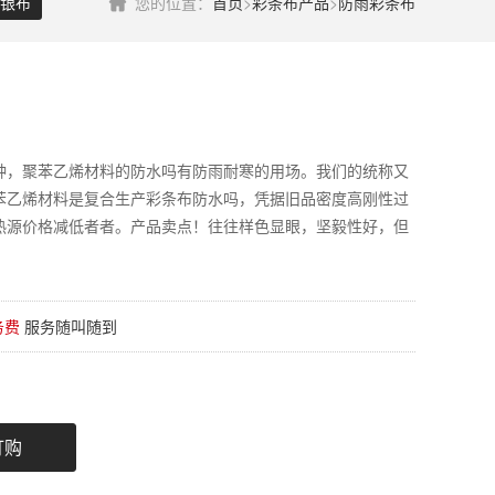
银布
您的位置：
首页
>
彩条布产品
>
防雨彩条布
种，聚苯乙烯材料的防水吗有防雨耐寒的用场。我们的统称又
苯乙烯材料是复合生产彩条布防水吗，凭据旧品密度高刚性过
热源价格减低者者。产品卖点！往往样色显眼，坚毅性好，但
务费
服务随叫随到
订购