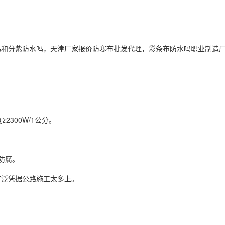
吗和分紫防水吗，天津厂家报价防寒布批发代理，
彩条布
防水吗职业制造
2300W/1公分。
防腐。
广泛凭据公路施工太多上。