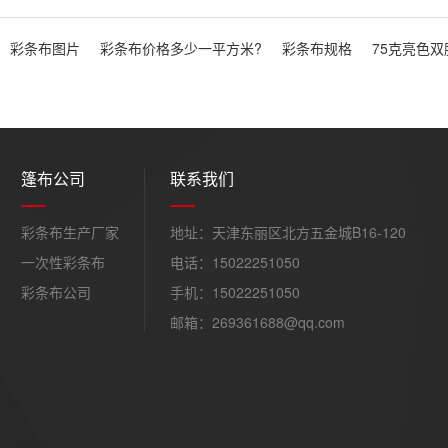
彩条布图片
彩条布价格多少一平方米?
彩条布规格
75克亮色
篷布公司
联系我们
彩条布生产厂家
地址：天津东丽区北方五金城B16-120
一次性彩条布
电话：15022251050
彩条布公司
手机：15022251050
邮箱：269361688@qq.com