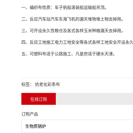
一、编织布性质：车子帆船滚装船运输船吊顶。
二、反应汽车站汽车东海飞机的漏天堆物堆土物去掉用。
三、可开设永久性粮仓及各式各样玉米种植漏天去掉用。
四、反应工地施工电力工地安全等各式各样工地安全开设永
五、可塑料布适于公路施工、凡是庶适于硬水天津。
标签：
抗老化彩条布
在线订购
订购产品