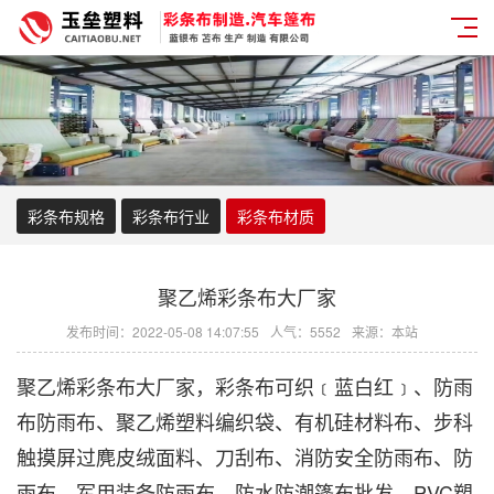
彩条布规格
彩条布行业
彩条布材质
聚乙烯彩条布大厂家
发布时间：2022-05-08 14:07:55
人气：5552
来源：本站
聚乙烯彩条布
大厂家，
彩条布
可织﹝蓝白红﹞、防雨
布防雨布、聚乙烯塑料编织袋、有机硅材料布、步科
触摸屏过麂皮绒面料、刀刮布、消防安全防雨布、防
雨布、军用装备防雨布、防水防潮篷布批发、PVC塑