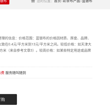
银布
您的位置：
首页
>
彩条布产品
>
蓝银布
整理的信息：价格范围：蓝银布的价格因材质、厚度、品牌、
在0.4元/平方米到13元/平方米之间。较低价格：如天津大
/平方米（来自参考文章3）。较高价格：如某些特定用途或品牌
务费
服务随叫随到
订购