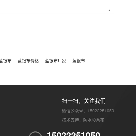
蓝银布
蓝银布价格
蓝银布厂家
蓝银布
扫一扫，关注我们
微信公众号：15022251050
技术支持：
防水彩条布
15022251050