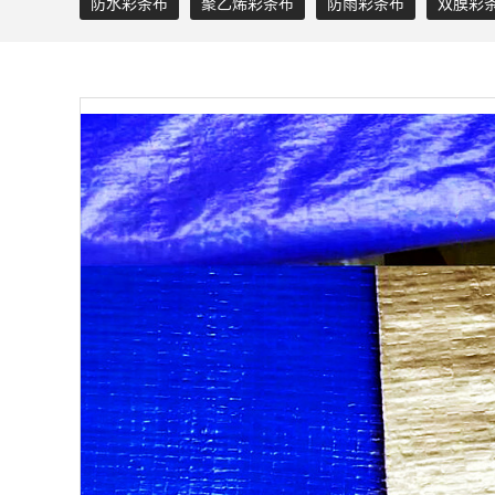
防水彩条布
聚乙烯彩条布
防雨彩条布
双膜彩