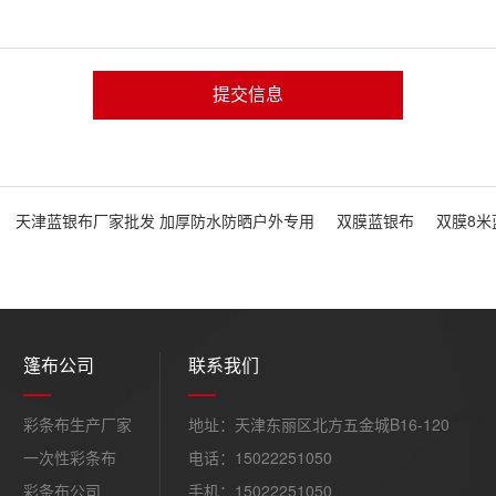
提交信息
天津蓝银布厂家批发 加厚防水防晒户外专用
双膜蓝银布
双膜8米
篷布公司
联系我们
彩条布生产厂家
地址：天津东丽区北方五金城B16-120
一次性彩条布
电话：15022251050
彩条布公司
手机：15022251050