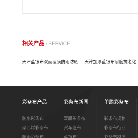
相关产品
/ SERVICE
天津蓝银布双面覆膜防雨防晒
天津加厚蓝银布耐磨抗老化
彩条布产品
彩条布新闻
单膜彩条布
防水彩条布
双膜彩条布
彩条布规格
聚乙烯彩条布
货车篷布
彩条布行业
防雨彩条布
蓝银布
彩条布材质