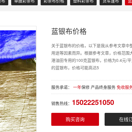
条布
单膜彩条布
彩条布价格
塑料彩条布
货车篷布
蓝
蓝银布价格
关于蓝银布的价格，以下是我从参考文章中
用途等因素而异。根据参考文章，价格范围大致
港油田专用的100克蓝银布，价格为0.4元
的蓝银布，价格可能高达5
服务承诺：
一年
保修 产品终身服务
免收服
15022251050
销售热线：
购买咨询
在线