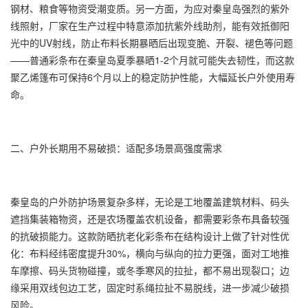
钢材、粮食等物资受潮变质。另一方面，为应对秦皇岛强烈的紫外
线照射，厂家在生产过程中特意添加抗紫外线助剂，能有效抵御阳
光中的UV射线，防止布料长期暴晒后出现变脆、开裂、褪色等问题
——普通
彩条布
在秦皇岛夏季暴晒1-2个月就可能失去韧性，而这款
聚乙烯篷布可保持6个月以上的稳定防护性能，大幅延长户外使用寿
命。
二、户外长期用不易破损：适配多场景高强度需求
秦皇岛的户外防护场景复杂多样，无论是工地覆盖建筑材料、码头
遮挡集装箱物资，还是农场覆盖农机设备，都需要彩条布具备较强
的抗破损能力。这款防晒抗老化彩条布在结构设计上做了针对性优
化：布料经纬密度提升30%，横向与纵向的拉力更强，面对工地推
车摩擦、码头货物碰撞，或冬季寒风的拉扯，都不易出现裂口；边
缘采用双线包边工艺，固定时系绳拉扯不易脱线，进一步减少破损
风险。