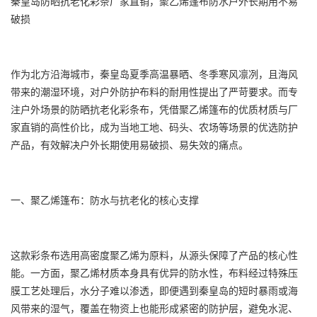
秦皇岛防晒抗老化彩条厂家直销，聚乙烯篷布防水户外长期用不易
破损
作为北方沿海城市，秦皇岛夏季高温暴晒、冬季寒风凛冽，且海风
带来的潮湿环境，对户外防护布料的耐用性提出了严苛要求。而专
注户外场景的防晒抗老化
彩条布
，凭借聚乙烯篷布的优质材质与厂
家直销的高性价比，成为当地工地、码头、农场等场景的优选防护
产品，有效解决户外长期使用易破损、易失效的痛点。
一、聚乙烯篷布：防水与抗老化的核心支撑
这款
彩条布
选用高密度聚乙烯为原料，从源头保障了产品的核心性
能。一方面，聚乙烯材质本身具有优异的防水性，布料经过特殊压
膜工艺处理后，水分子难以渗透，即便遇到秦皇岛的短时暴雨或海
风带来的湿气，覆盖在物资上也能形成紧密的防护层，避免水泥、