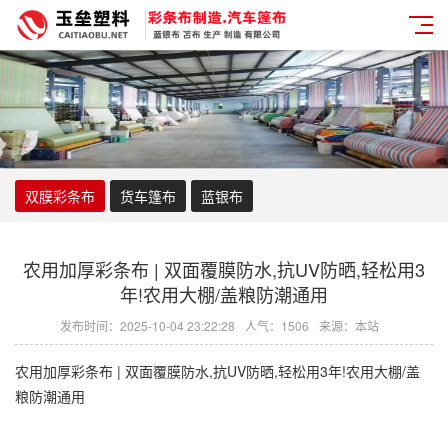
双膜彩条布
货车篷布
蓝银布
农用加厚彩条布 | 双面覆膜防水,抗UV防晒,轻松用3
年!农用大棚/盖粮防潮通用
发布时间：2025-10-04 23:22:28
人气：1506
来源：本站
农用加厚
彩条布
| 双面覆膜防水,抗UV防晒,轻松用3年!农用大棚/盖
粮防潮通用