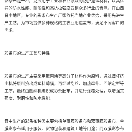
彩条布
是一种广泛应用于工业和农业领域的防护遮盖材料，以其优
异的防水性能、耐候性和高抗拉强度受到众多行业的青睐。在山西
晋中地区，专业的
彩条布
生产厂家依托当地产业优势，采用先进生
产工艺，为市场提供多种规格的工农业用遮盖布，满足不同客户的
需求。
彩条布
的生产工艺与特性
彩条布
的生产主要采用聚丙烯等高分子材料作为原料，通过螺杆挤
出机将原料挤出成塑料薄膜，再经过刮丝、加热牵伸、回缩定型等
工序，最终由圆织机编织成彩条胚布，并进行涂覆处理，以增强其
强度、耐磨性和防水性能。
晋中生产的彩条布种类主要包括单覆膜彩条布和双覆膜彩条布。
单
膜彩条布
适用于服装、货物包装和建筑工地等用途；而
双膜彩条布