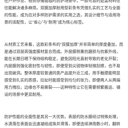
在户外作业、物资存储或临时防护场景中，一款可靠的遮盖材料往
往能解决诸多麻烦。双膜加厚耐用型
彩条布
凭借扎实的工艺与全面
的性能，成为应对多样防护需求的实用之选，其设计细节与适用场
景的适配性，让“省心”与“耐用”成为核心标签。
从材质工艺来看，这款
彩条布
的“双膜加厚”并非简单的厚度叠加，而
是通过双层高强度膜材复合而成。外层膜侧重抗磨损与抗紫外线，
能在长期日晒下保持结构稳定，避免因阳光直射导致的老化开裂；
内层膜则强化密封性与韧性，即便受到尖锐物体轻微刮擦，也不易
出现破洞。整体厚度较普通同类产品提升近三成，用手触摸能明显
感受到扎实的质感，拉扯时能感受到均匀的张力，即便两人从两端
用力拽拉，边缘也不易撕裂——这种特性让它在需要频繁搬运、铺
设的场景中更显耐用。
防护性能的全面性是其另一大优势。表层的防水膜经过特殊处理，
水滴落在表面会迅速凝结成珠并滑落，即便连续淋雨数小时，翻转