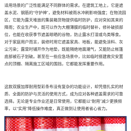
适用场景的广泛性能满足不同群体的需求。在建筑工地上，它是遮
盖水泥、钢筋的“守护神”，避免材料被雨水冲刷影响强度；在物流园
区，它能为露天堆放的集装箱货物提供临时防护，应对突如其来的
降雨；农业生产中，既可以作为大棚薄膜的临时替补，修补破损部
位，也能在收获季节遮盖晾晒的谷物，防止露水打湿或鸟类啄食。
对于家庭用户而言，装修时用它遮盖家具、地板，能避免涂料、灰
尘污染；露营时铺开作为地垫，既能隔绝地面潮气，又能防止帐篷
底部被石子划破。甚至在一些应急场景中，比如临时搭建救灾安置
点的顶棚、隔离施工区域的围挡，它都能发挥重要作用。
这款双膜加厚耐用型
彩条布
没有复杂的功能设计，却凭借扎实的材
质、全面的防护与灵活的使用方式，成为应对各种遮盖需求的可靠
选择。无论是专业作业还是日常使用，它都能以“耐用”减少更换频
率，以“实用”降低操作难度，真正做到让使用者省心省力。