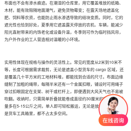
布面也不会有渗水痕迹。在潮湿的仓库里，用它覆盖堆放的纸箱、
木材，能有效阻隔地面潮气，避免货物霉变；在露天场地遮盖化
肥、饲料等农资，也能防止雨水渗透导致的结块变质。同时，它的
遮光性也恰到好处，夏季用它遮盖露天停放的农机、车辆，能减少
阳光直射带来的内饰老化或设备升温，冬季则可作为临时挡风帘，
为户外作业的工人营造相对温暖的小环境。
实用性体现在规格与操作的灵活性上。常见的宽度从2米到10米不
等，长度可根据需求裁剪，无论是遮盖小型货车的 cargo 区域，还
是覆盖几十平方米的工地材料堆，都能找到合适的尺寸。布面边缘
缝制了加粗的绳带，每隔半米还有一个金属扣眼，铺设时可用绳子
穿过扣眼固定在支架、树干或栏杆上，即便遇到大风天气也不易被
吹翻。收纳时，只需简单折叠就能卷成直径约30厘米的圆柱状，重
量多在5-15公斤之间，单人即可轻松搬运，无论是放在仓库角落还
是货车工具箱里，都不占太多空间。