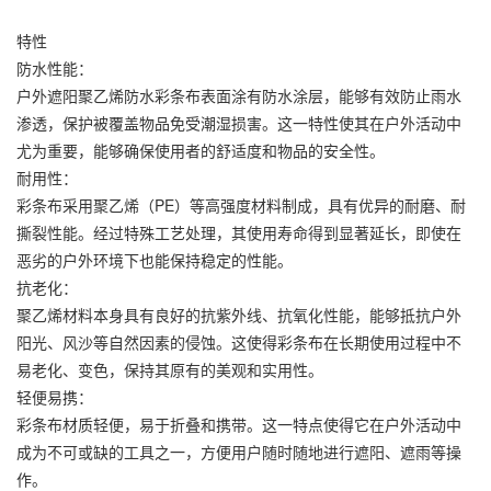
特性
防水性能：
户外遮阳聚乙烯
防水彩条布
表面涂有防水涂层，能够有效防止雨水
渗透，保护被覆盖物品免受潮湿损害。这一特性使其在户外活动中
尤为重要，能够确保使用者的舒适度和物品的安全性。
耐用性：
彩条布
采用聚乙烯（PE）等高强度材料制成，具有优异的耐磨、耐
撕裂性能。经过特殊工艺处理，其使用寿命得到显著延长，即使在
恶劣的户外环境下也能保持稳定的性能。
抗老化：
聚乙烯材料本身具有良好的抗紫外线、抗氧化性能，能够抵抗户外
阳光、风沙等自然因素的侵蚀。这使得
彩条布
在长期使用过程中不
易老化、变色，保持其原有的美观和实用性。
轻便易携：
彩条布
材质轻便，易于折叠和携带。这一特点使得它在户外活动中
成为不可或缺的工具之一，方便用户随时随地进行遮阳、遮雨等操
作。