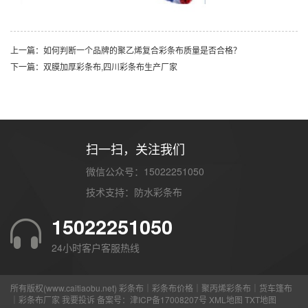
上一篇：如何判断一个品牌的聚乙烯复合彩条布质量是否合格？
下一篇：双膜加厚彩条布,四川彩条布生产厂家
扫一扫，关注我们
微信公众号：15022251050
技术支持：
防水彩条布
15022251050
24小时客户客服热线
所有版权(www.caitiaobu.net) 彩条布｜彩条布价格｜聚丙烯彩条布｜货车篷布
｜彩条布厂家
我要投诉
备案号：
津ICP备17008207号
XML地图
TXT地图