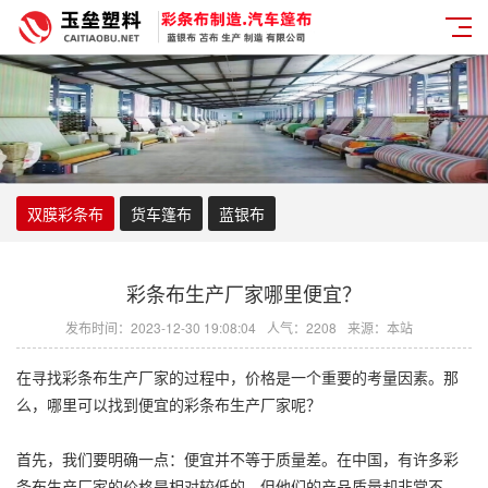
双膜彩条布
货车篷布
蓝银布
彩条布生产厂家哪里便宜？
发布时间：2023-12-30 19:08:04
人气：2208
来源：本站
在寻找
彩条布
生产厂家的过程中，价格是一个重要的考量因素。那
么，哪里可以找到便宜的
彩条布
生产厂家呢？
首先，我们要明确一点：便宜并不等于质量差。在中国，有许多
彩
条布
生产厂家的价格是相对较低的，但他们的产品质量却非常不