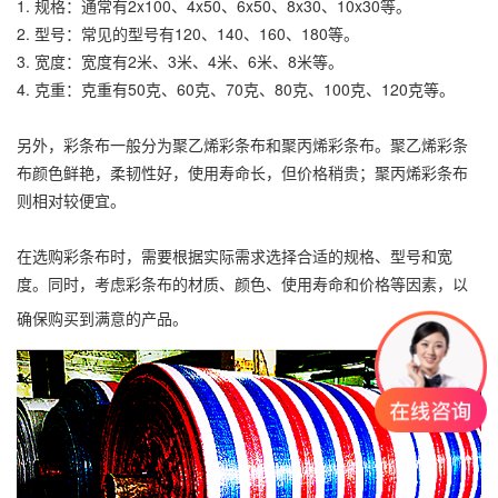
1. 规格：通常有2x100、4x50、6x50、8x30、10x30等。
2. 型号：常见的型号有120、140、160、180等。
3. 宽度：宽度有2米、3米、4米、6米、8米等。
4. 克重：克重有50克、60克、70克、80克、100克、120克等。
另外，
彩条布
一般分为
聚乙烯彩条布
和聚丙烯
彩条布
。
聚乙烯彩条
布
颜色鲜艳，柔韧性好，使用寿命长，但价格稍贵；聚丙烯
彩条布
则相对较便宜。
在选购彩条布时，需要根据实际需求选择合适的规格、型号和宽
度。同时，考虑彩条布的材质、颜色、使用寿命和价格等因素，以
确保购买到满意的产品。